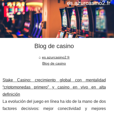
Blog de casino
es.azurcasino2.fr
Blog de casino
Stake Casino: crecimiento global con mentalidad
“criptomonedas primero” y casino en vivo en alta
definición
La evolución del juego en línea ha ido de la mano de dos
factores decisivos: mejor conectividad y mejores